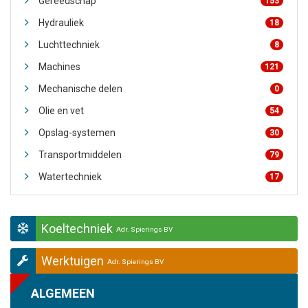
Gereedschap
153
Hydrauliek
18
Luchttechniek
8
Machines
121
Mechanische delen
0
Olie en vet
54
Opslag-systemen
30
Transportmiddelen
79
Watertechniek
17
Koeltechniek
Adr. Spierings BV
Werktuigen
Adr. Spierings BV
ALGEMEEN