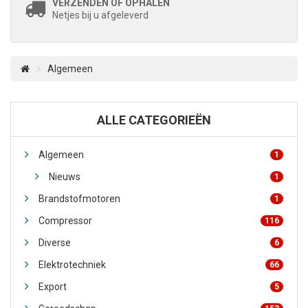
VERZENDEN OF OPHALEN
Netjes bij u afgeleverd
Algemeen
ALLE CATEGORIEËN
Algemeen
1
Nieuws
1
Brandstofmotoren
1
Compressor
116
Diverse
6
Elektrotechniek
66
Export
5