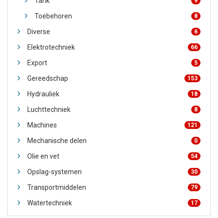
Tank
9
Toebehoren
8
Diverse
6
Elektrotechniek
66
Export
5
Gereedschap
153
Hydrauliek
18
Luchttechniek
8
Machines
121
Mechanische delen
0
Olie en vet
54
Opslag-systemen
30
Transportmiddelen
79
Watertechniek
17