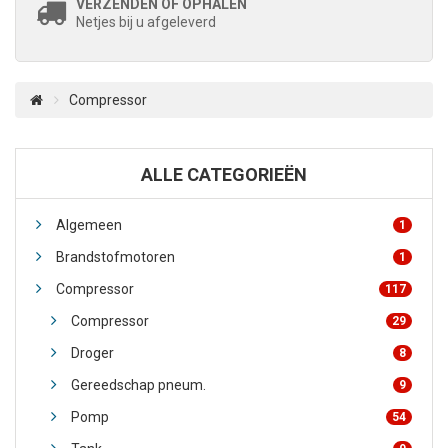
VERZENDEN OF OPHALEN
Netjes bij u afgeleverd
Compressor
ALLE CATEGORIEËN
Algemeen
1
Brandstofmotoren
1
Compressor
117
Compressor
29
Droger
8
Gereedschap pneum.
9
Pomp
54