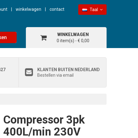
ount
winkelwagen
contact
Taal
WINKELWAGEN
ken
0 item(s) - € 0,00
427
KLANTEN BUITEN NEDERLAND
Bestellen via email
Compressor 3pk
400L/min 230V