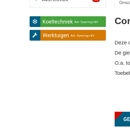
Omsch
Com
Koeltechniek
Adr. Spierings BV
Werktuigen
Adr. Spierings BV
Deze c
De gie
O.a. t
o
Toebeh
GE