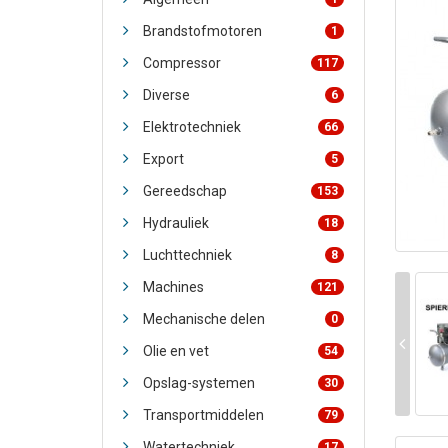
Brandstofmotoren
1
Compressor
117
Diverse
6
Elektrotechniek
66
Export
5
Gereedschap
153
Hydrauliek
18
Luchttechniek
8
Machines
121
Mechanische delen
0
Olie en vet
54
Opslag-systemen
30
Transportmiddelen
79
Watertechniek
17