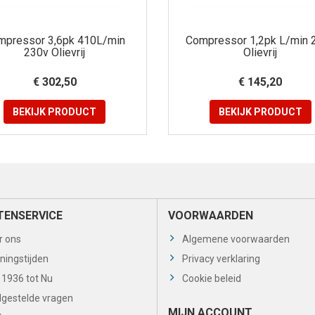
mpressor 3,6pk 410L/min
Compressor 1,2pk L/min 
230v Olievrij
Olievrij
€ 302,50
€ 145,20
BEKIJK
PRODUCT
BEKIJK
PRODUCT
TENSERVICE
VOORWAARDEN
r ons
Algemene voorwaarden
ningstijden
Privacy verklaring
 1936 tot Nu
Cookie beleid
lgestelde vragen
MIJN ACCOUNT