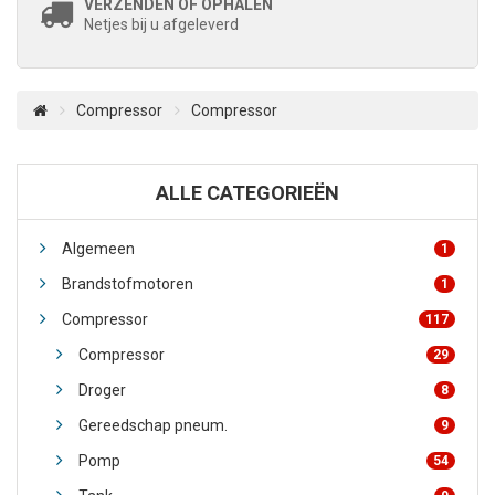
VERZENDEN OF OPHALEN
Netjes bij u afgeleverd
Compressor
Compressor
ALLE CATEGORIEËN
Algemeen
1
Brandstofmotoren
1
Compressor
117
Compressor
29
Droger
8
Gereedschap pneum.
9
Pomp
54