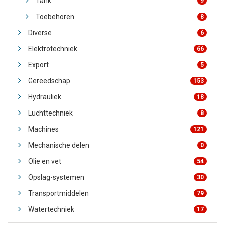
Tank
9
Toebehoren
8
Diverse
6
Elektrotechniek
66
Export
5
Gereedschap
153
Hydrauliek
18
Luchttechniek
8
Machines
121
Mechanische delen
0
Olie en vet
54
Opslag-systemen
30
Transportmiddelen
79
Watertechniek
17