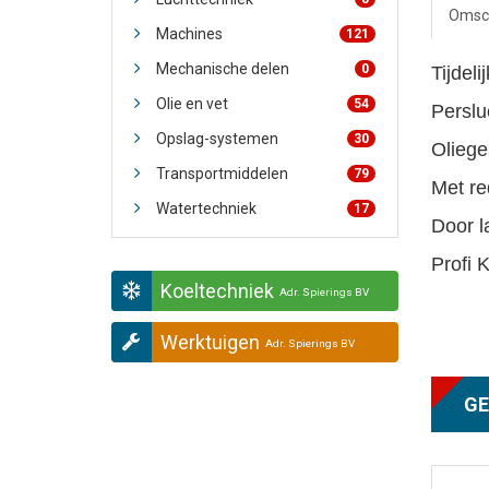
Omsch
Machines
121
Mechanische delen
0
Tijdel
Olie en vet
54
Perslu
Opslag-systemen
30
Oliege
Transportmiddelen
79
Met re
Watertechniek
17
Door l
Profi K
Koeltechniek
Adr. Spierings BV
Werktuigen
Adr. Spierings BV
GE