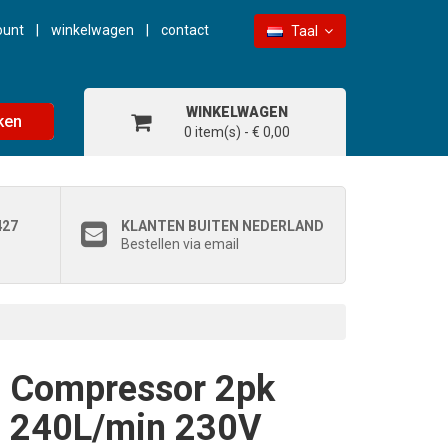
ount
winkelwagen
contact
Taal
WINKELWAGEN
ken
0 item(s) - € 0,00
427
KLANTEN BUITEN NEDERLAND
Bestellen via email
Compressor 2pk
240L/min 230V