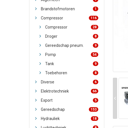
Brandstofmotoren
1
Compressor
116
Compressor
28
Droger
8
Gereedschap pneum.
9
Pomp
54
Tank
9
Toebehoren
8
Diverse
6
Elektrotechniek
66
Export
5
Gereedschap
153
Hydrauliek
18
Luchttechniek
8