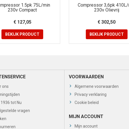
mpressor 1.5pk 75L/min
Compressor 3,6pk 410L/
230v Compact
230v Olievrij
€ 127,05
€ 302,50
BEKIJK
PRODUCT
BEKIJK
PRODUCT
TENSERVICE
VOORWAARDEN
r ons
Algemene voorwaarden
ningstijden
Privacy verklaring
 1936 tot Nu
Cookie beleid
lgestelde vragen
MIJN ACCOUNT
ken
Mijn account
ourneren