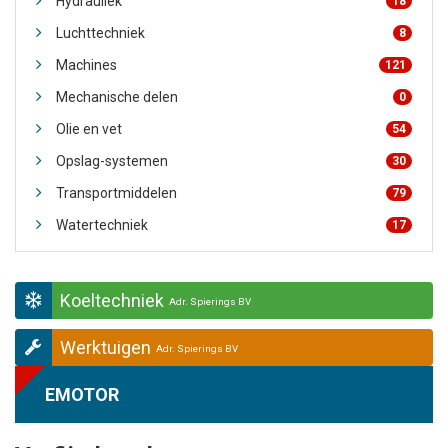
Hydrauliek
18
Luchttechniek
8
Machines
121
Mechanische delen
0
Olie en vet
54
Opslag-systemen
30
Transportmiddelen
79
Watertechniek
17
Koeltechniek
Adr. Spierings BV
Werktuigen
Adr. Spierings BV
EMOTOR