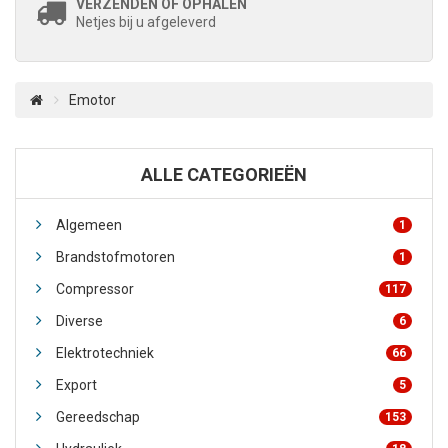
VERZENDEN OF OPHALEN
Netjes bij u afgeleverd
Emotor
ALLE CATEGORIEËN
Algemeen
1
Brandstofmotoren
1
Compressor
117
Diverse
6
Elektrotechniek
66
Export
5
Gereedschap
153