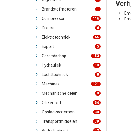
Verf
Brandstofmotoren
1
Emo
Compressor
116
Emo
Diverse
6
Elektrotechniek
66
Export
5
Gereedschap
153
Hydrauliek
18
Luchttechniek
8
Machines
121
Mechanische delen
0
Olie en vet
54
Opslag-systemen
30
Transportmiddelen
79
Watertechniek
17