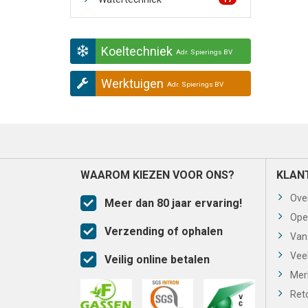
Koeltechniek
Adr. Spierings BV
Werktuigen
Adr. Spierings BV
WAAROM KIEZEN VOOR ONS?
KLAN
Ove
Meer dan 80 jaar ervaring!
Ope
Verzending of ophalen
Van
Vee
Veilig online betalen
Mer
Ret