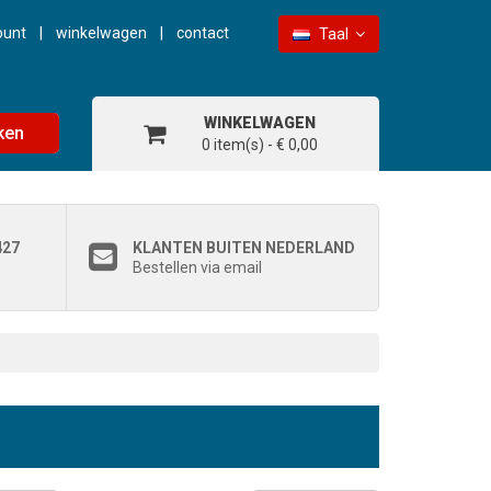
ount
winkelwagen
contact
Taal
WINKELWAGEN
ken
0 item(s) - € 0,00
427
KLANTEN BUITEN NEDERLAND
Bestellen via email