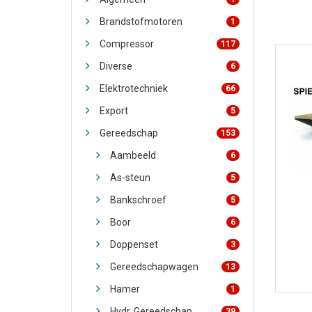
Brandstofmotoren
1
Compressor
117
Diverse
6
Elektrotechniek
66
Export
5
Gereedschap
153
Aambeeld
6
As-steun
5
Bankschroef
5
Boor
6
Doppenset
3
Gereedschapwagen
13
Hamer
1
Hydr. Gereedschap
39