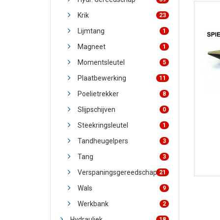
Krik
23
Lijmtang
1
Magneet
1
Momentsleutel
5
Plaatbewerking
11
Poelietrekker
8
Slijpschijven
0
Steekringsleutel
1
Tandheugelpers
3
Tang
3
Verspaningsgereedschap
21
Wals
9
Werkbank
2
Hydrauliek
18