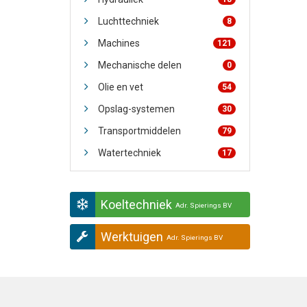
Luchttechniek
8
Machines
121
Mechanische delen
0
Olie en vet
54
Opslag-systemen
30
Transportmiddelen
79
Watertechniek
17
Koeltechniek
Adr. Spierings BV
Werktuigen
Adr. Spierings BV