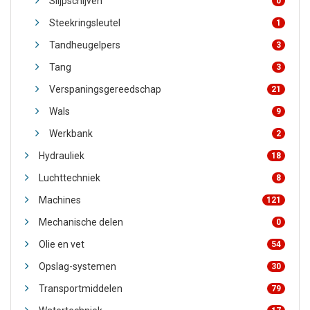
Slijpschijven
0
Steekringsleutel
1
Tandheugelpers
3
Tang
3
Verspaningsgereedschap
21
Wals
9
Werkbank
2
Hydrauliek
18
Luchttechniek
8
Machines
121
Mechanische delen
0
Olie en vet
54
Opslag-systemen
30
Transportmiddelen
79