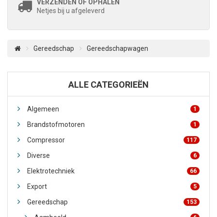
VERZENDEN OF OPHALEN
Netjes bij u afgeleverd
Gereedschap
Gereedschapwagen
ALLE CATEGORIEËN
Algemeen
1
Brandstofmotoren
1
Compressor
117
Diverse
6
Elektrotechniek
66
Export
5
Gereedschap
153