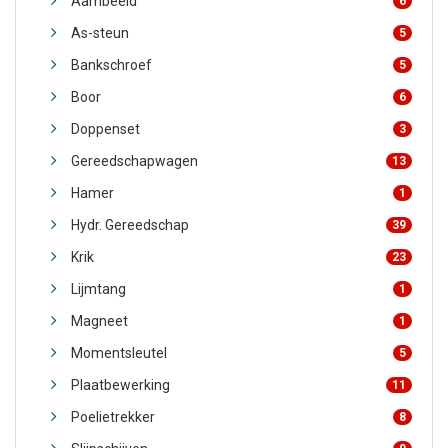
Aambeeld
6
As-steun
5
Bankschroef
5
Boor
6
Doppenset
3
Gereedschapwagen
13
Hamer
1
Hydr. Gereedschap
39
Krik
23
Lijmtang
1
Magneet
1
Momentsleutel
5
Plaatbewerking
11
Poelietrekker
8