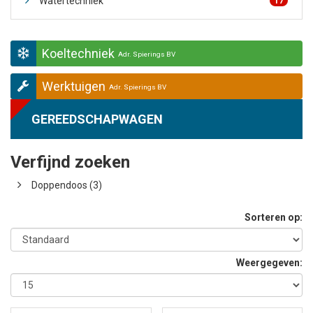
Watertechniek
17
Koeltechniek
Adr. Spierings BV
Werktuigen
Adr. Spierings BV
GEREEDSCHAPWAGEN
Verfijnd zoeken
Doppendoos (3)
Sorteren op:
Weergegeven: