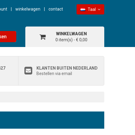
ount
winkelwagen
contact
Taal
WINKELWAGEN
ken
0 item(s) - € 0,00
427
KLANTEN BUITEN NEDERLAND
Bestellen via email