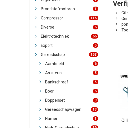
Verf
Brandstofmotoren
1
Cili
Compressor
116
Ger
pom
Diverse
6
Toe
Elektrotechniek
66
Export
5
Gereedschap
153
Aambeeld
6
As-steun
5
Bankschroef
5
Boor
6
Doppenset
3
Gereedschapwagen
13
Hamer
1
Cil
Hydr. Gereedschap
39