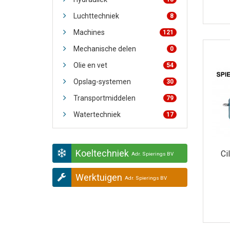
Luchttechniek
8
Machines
121
Mechanische delen
0
Olie en vet
54
Opslag-systemen
30
Transportmiddelen
79
Watertechniek
17
Koeltechniek
Ci
Adr. Spierings BV
Werktuigen
Adr. Spierings BV