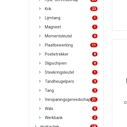
Krik
23
Lijmtang
1
Magneet
1
Momentsleutel
5
Plaatbewerking
11
Poelietrekker
8
Slijpschijven
0
Steekringsleutel
1
Tandheugelpers
3
Tang
3
Verspaningsgereedschap
21
c
Wals
9
Werkbank
2
Hydrauliek
18