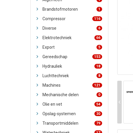
Brandstofmotoren
1
Compressor
116
Diverse
6
Elektrotechniek
66
Export
5
Gereedschap
153
Hydrauliek
18
Luchttechniek
8
Machines
121
Mechanische delen
0
Olie en vet
54
Opslag-systemen
30
Transportmiddelen
79
Watertechniek
17