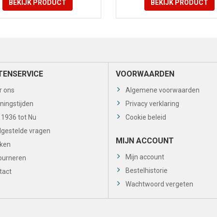
BEKIJK
PRODUCT
BEKIJK
PRODUCT
TENSERVICE
VOORWAARDEN
r ons
Algemene voorwaarden
ningstijden
Privacy verklaring
 1936 tot Nu
Cookie beleid
lgestelde vragen
MIJN ACCOUNT
ken
Mijn account
ourneren
Bestelhistorie
tact
Wachtwoord vergeten