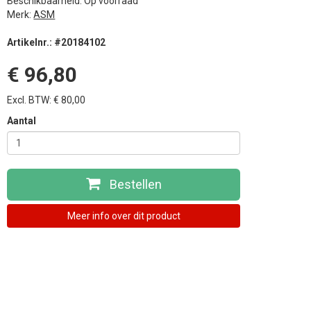
Beschikbaarheid: Op voorraad
Merk:
ASM
Artikelnr.: #20184102
€ 96,80
Excl. BTW: € 80,00
Aantal
Bestellen
Meer info over dit product