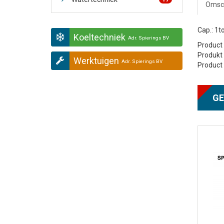
Omsch
Cap.: 1
Koeltechniek
Adr. Spierings BV
Product 
Produkt 
Werktuigen
Adr. Spierings BV
Product 
GE