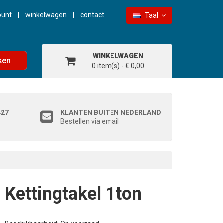
ount
winkelwagen
contact
Taal
WINKELWAGEN
ken
0 item(s) - € 0,00
427
KLANTEN BUITEN NEDERLAND
Bestellen via email
Kettingtakel 1ton