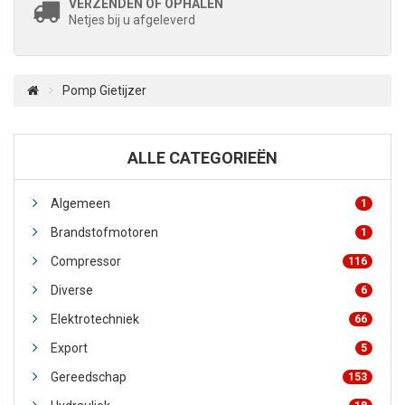
VERZENDEN OF OPHALEN
Netjes bij u afgeleverd
Pomp Gietijzer
ALLE CATEGORIEËN
Algemeen
1
Brandstofmotoren
1
Compressor
116
Diverse
6
Elektrotechniek
66
Export
5
Gereedschap
153