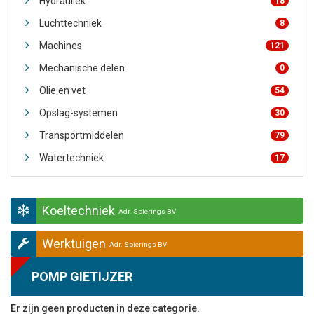
Hydrauliek
18
Luchttechniek
8
Machines
121
Mechanische delen
0
Olie en vet
54
Opslag-systemen
30
Transportmiddelen
79
Watertechniek
17
Koeltechniek
Adr. Spierings BV
Werktuigen
Adr. Spierings BV
POMP GIETIJZER
Er zijn geen producten in deze categorie.