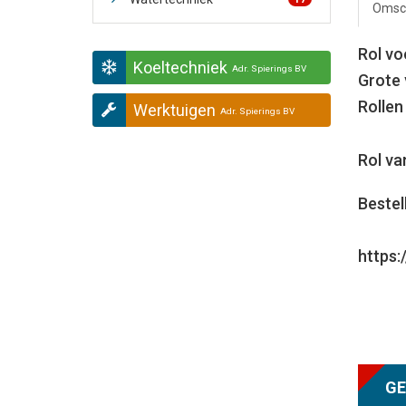
Omsch
Rol vo
Koeltechniek
Adr. Spierings BV
Grote 
Rollen
Werktuigen
Adr. Spierings BV
Rol va
Bestel
https:
GE