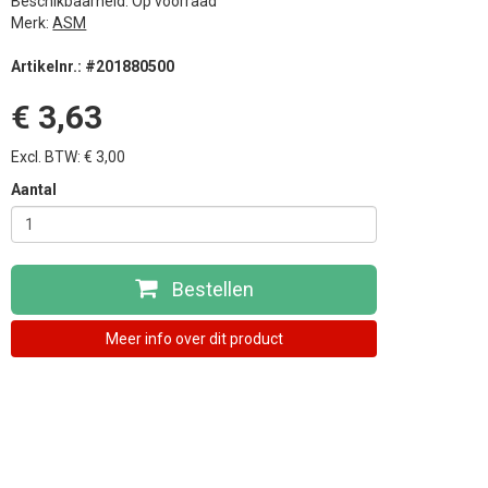
Beschikbaarheid: Op voorraad
Merk:
ASM
Artikelnr.: #201880500
€ 3,63
Excl. BTW: € 3,00
Aantal
Bestellen
Meer info over dit product