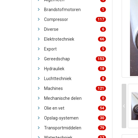
Brandstofmotoren
1
Compressor
117
Diverse
6
Elektrotechniek
66
Export
5
Gereedschap
153
Hydrauliek
18
Luchttechniek
8
Machines
121
Mechanische delen
0
Olie en vet
54
Opslag-systemen
30
Transportmiddelen
79
Watertechniek
17