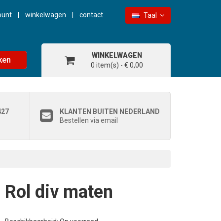
ount
winkelwagen
contact
Taal
WINKELWAGEN
ken
0 item(s) - € 0,00
427
KLANTEN BUITEN NEDERLAND
Bestellen via email
Rol div maten