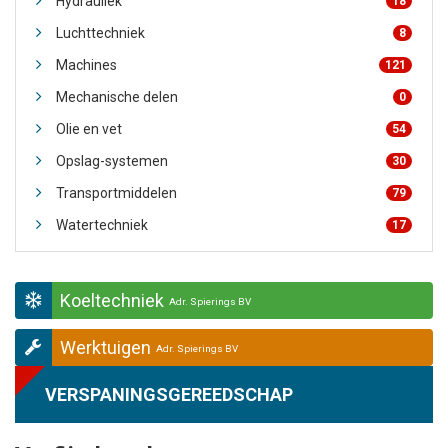
Hydrauliek
18
Luchttechniek
8
Machines
121
Mechanische delen
0
Olie en vet
54
Opslag-systemen
30
Transportmiddelen
79
Watertechniek
17
Koeltechniek
Adr. Spierings BV
Werktuigen
Adr. Spierings BV
VERSPANINGSGEREEDSCHAP