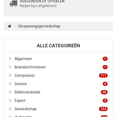
VERZENDEN OF OPHALEN
Netjes bij u afgeleverd
Verspaningsgereedschap
ALLE CATEGORIEËN
Algemeen
1
Brandstofmotoren
1
Compressor
117
Diverse
6
Elektrotechniek
66
Export
5
Gereedschap
153