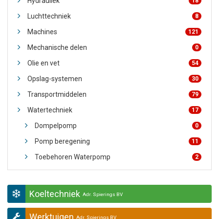
Hydrauliek
18
Luchttechniek
8
Machines
121
Mechanische delen
0
Olie en vet
54
Opslag-systemen
30
Transportmiddelen
79
Watertechniek
17
Dompelpomp
0
Pomp beregening
11
Toebehoren Waterpomp
2
Koeltechniek
Adr. Spierings BV
Werktuigen
Adr. Spierings BV