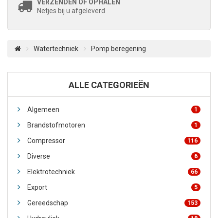
VERZENDEN OF OPHALEN
Netjes bij u afgeleverd
Watertechniek
Pomp beregening
ALLE CATEGORIEËN
Algemeen
1
Brandstofmotoren
1
Compressor
116
Diverse
6
Elektrotechniek
66
Export
5
Gereedschap
153