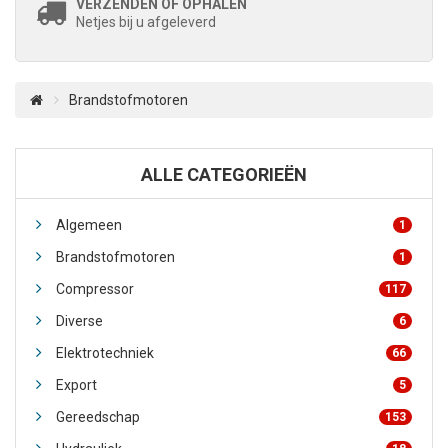
VERZENDEN OF OPHALEN
Netjes bij u afgeleverd
Brandstofmotoren
ALLE CATEGORIEËN
Algemeen
1
Brandstofmotoren
1
Compressor
117
Diverse
6
Elektrotechniek
66
Export
5
Gereedschap
153