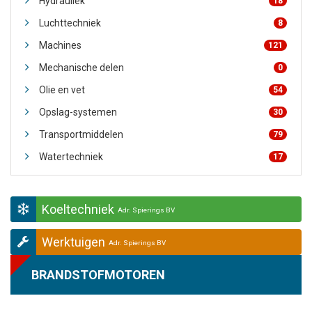
Hydrauliek
18
Luchttechniek
8
Machines
121
Mechanische delen
0
Olie en vet
54
Opslag-systemen
30
Transportmiddelen
79
Watertechniek
17
Koeltechniek
Adr. Spierings BV
Werktuigen
Adr. Spierings BV
BRANDSTOFMOTOREN