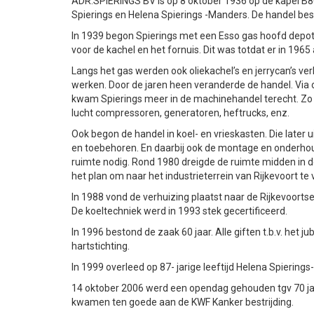
ADR.SPIERINGS BV is op 8 oktober 1936 op de kapel B80 
Spierings en Helena Spierings -Manders. De handel best
In 1939 begon Spierings met een Esso gas hoofd depo
voor de kachel en het fornuis. Dit was totdat er in 196
Langs het gas werden ook oliekachel’s en jerrycan’s verko
werken. Door de jaren heen veranderde de handel. Via o
kwam Spierings meer in de machinehandel terecht. Z
lucht compressoren, generatoren, heftrucks, enz.
Ook begon de handel in koel- en vrieskasten. Die later u
en toebehoren. En daarbij ook de montage en onderhou
ruimte nodig. Rond 1980 dreigde de ruimte midden in
het plan om naar het industrieterrein van Rijkevoort te
In 1988 vond de verhuizing plaatst naar de Rijkevoortsed
De koeltechniek werd in 1993 stek gecertificeerd.
In 1996 bestond de zaak 60 jaar. Alle giften t.b.v. het
hartstichting.
In 1999 overleed op 87- jarige leeftijd Helena Spiering
14 oktober 2006 werd een opendag gehouden tgv 70 jarig
kwamen ten goede aan de KWF Kanker bestrijding.