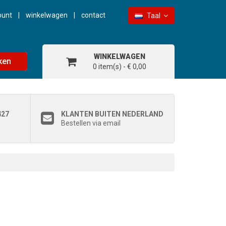
ount
winkelwagen
contact
Taal
WINKELWAGEN
ken
0 item(s) - € 0,00
427
KLANTEN BUITEN NEDERLAND
Bestellen via email