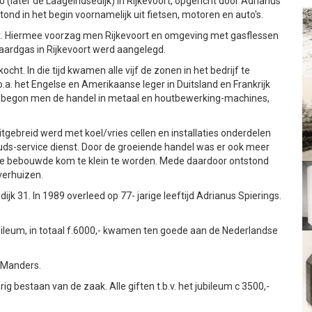
(later de Laageindsedijk) in Rijkevoort, opgericht door Adrianus
ond in het begin voornamelijk uit fietsen, motoren en auto's.
t. Hiermee voorzag men Rijkevoort en omgeving met gasflessen
5 aardgas in Rijkevoort werd aangelegd.
cht. In die tijd kwamen alle vijf de zonen in het bedrijf te
.a. het Engelse en Amerikaanse leger in Duitsland en Frankrijk
o begon men de handel in metaal en houtbewerking-machines,
itgebreid werd met koel/vries cellen en installaties onderdelen
ds-service dienst. Door de groeiende handel was er ook meer
 de bebouwde kom te klein te worden. Mede daardoor ontstond
 verhuizen.
ijk 31. In 1989 overleed op 77- jarige leeftijd Adrianus Spierings.
 jubileum, in totaal f.6000,- kwamen ten goede aan de Nederlandse
s-Manders.
 bestaan van de zaak. Alle giften t.b.v. het jubileum c 3500,-