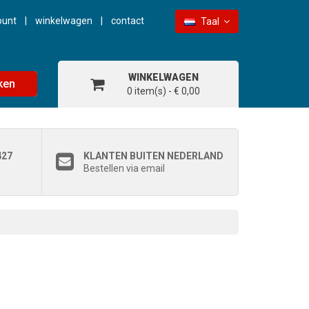
ount
winkelwagen
contact
Taal
WINKELWAGEN
ken
0 item(s) - € 0,00
427
KLANTEN BUITEN NEDERLAND
Bestellen via email