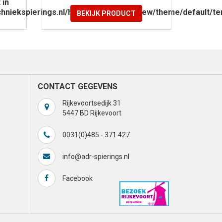
 in
niekspierings.nl/httpdocs/catalog/view/theme/default/te
BEKIJK PRODUCT
CONTACT GEGEVENS
Rijkevoortsedijk 31
5447 BD Rijkevoort
0031(0)485 - 371 427
info@adr-spierings.nl
Facebook