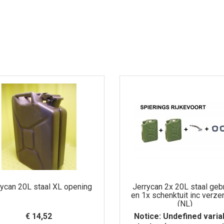
rycan 20L staal XL opening
Jerrycan 2x 20L staal gebr
en 1x schenktuit inc verz
(NL)
€ 14,52
Notice
: Undefined varia