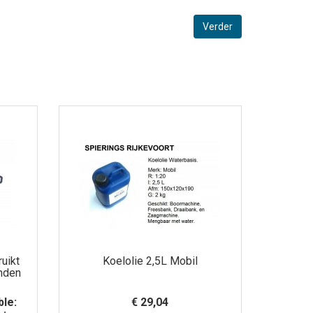
Verder
uikt
Koelolie 2,5L Mobil
enden
ble:
€ 29,04