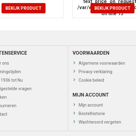
text_price_on_request
/var/www/vhosts/koeltech
BEKIJK PRODUCT
BEKIJK PRODUCT
on line
15
TENSERVICE
VOORWAARDEN
r ons
Algemene voorwaarden
ningstijden
Privacy verklaring
 1936 tot Nu
Cookie beleid
lgestelde vragen
MIJN ACCOUNT
ken
Mijn account
ourneren
Bestelhistorie
tact
Wachtwoord vergeten