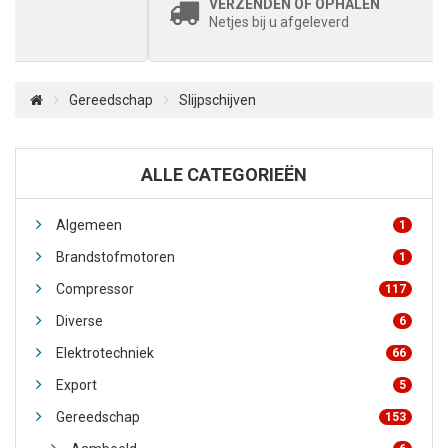
VERZENDEN OF OPHALEN
Netjes bij u afgeleverd
Gereedschap
Slijpschijven
ALLE CATEGORIEËN
Algemeen
1
Brandstofmotoren
1
Compressor
117
Diverse
6
Elektrotechniek
66
Export
5
Gereedschap
153