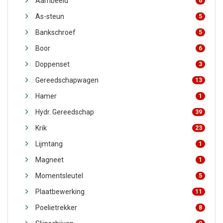
Aambeeld
6
As-steun
5
Bankschroef
5
Boor
6
Doppenset
3
Gereedschapwagen
13
Hamer
1
Hydr. Gereedschap
39
Krik
23
Lijmtang
1
Magneet
1
Momentsleutel
5
Plaatbewerking
11
Poelietrekker
8