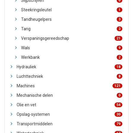
Slijpschijven
0
Steekringsleutel
1
Tandheugelpers
3
Tang
3
Verspaningsgereedschap
21
Wals
9
Werkbank
2
Hydrauliek
18
Luchttechniek
8
Machines
121
Mechanische delen
0
Olie en vet
54
Opslag-systemen
30
Transportmiddelen
79