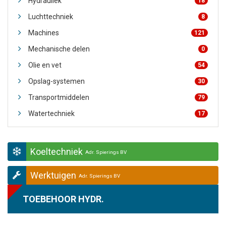
Hydrauliek
18
Luchttechniek
8
Machines
121
Mechanische delen
0
Olie en vet
54
Opslag-systemen
30
Transportmiddelen
79
Watertechniek
17
Koeltechniek
Adr. Spierings BV
Werktuigen
Adr. Spierings BV
TOEBEHOOR HYDR.