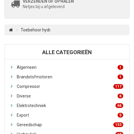
VERZENDEN OF OPHALEN
Netjes bij u afgeleverd
Toebehoor hydr.
ALLE CATEGORIEËN
Algemeen
1
Brandstofmotoren
1
Compressor
117
Diverse
6
Elektrotechniek
66
Export
5
Gereedschap
153