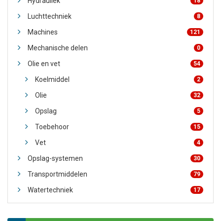
Hydrauliek
18
Luchttechniek
8
Machines
121
Mechanische delen
0
Olie en vet
54
Koelmiddel
2
Olie
32
Opslag
5
Toebehoor
15
Vet
4
Opslag-systemen
30
Transportmiddelen
79
Watertechniek
17