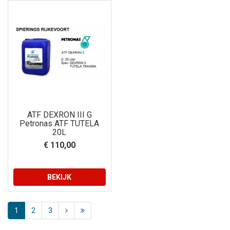
ATF DEXRON III G
Petronas ATF TUTELA
20L
€ 110,00
BEKIJK
1
2
3