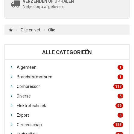
VERZENDEN OF OPHALEN
Netjes bij u afgeleverd
Olie en vet
Olie
ALLE CATEGORIEËN
Algemeen
1
Brandstofmotoren
1
Compressor
117
Diverse
6
Elektrotechniek
66
Export
5
Gereedschap
153