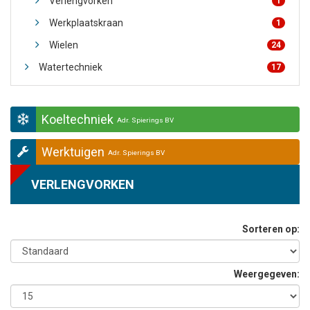
Verlengvorken
1
Werkplaatskraan
1
Wielen
24
Watertechniek
17
Koeltechniek
Adr. Spierings BV
Werktuigen
Adr. Spierings BV
VERLENGVORKEN
Sorteren op:
Weergegeven: