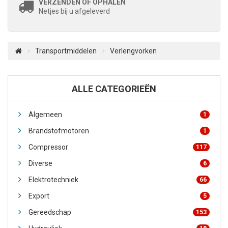
VERZENDEN OF OPHALEN
Netjes bij u afgeleverd
Transportmiddelen
Verlengvorken
ALLE CATEGORIEËN
Algemeen
1
Brandstofmotoren
1
Compressor
117
Diverse
6
Elektrotechniek
66
Export
5
Gereedschap
153