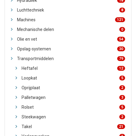
Hydrauliek
18
Luchttechniek
8
Machines
121
Mechanische delen
0
Olie en vet
54
Opslag-systemen
30
Transportmiddelen
79
Heftafel
12
Loopkat
5
Oprijplaat
2
Palletwagen
3
Rolset
5
Steekwagen
2
Takel
21