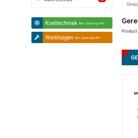
Omsch
Gere
Koeltechniek
Adr. Spierings BV
Product 
Werktuigen
Adr. Spierings BV
GE