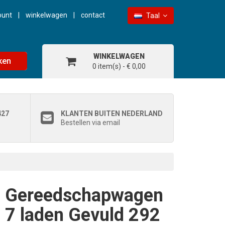
ount
winkelwagen
contact
Taal
WINKELWAGEN
ken
0 item(s) - € 0,00
427
KLANTEN BUITEN NEDERLAND
Bestellen via email
Gereedschapwagen
7 laden Gevuld 292