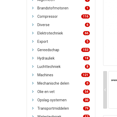
Brandstofmotoren
1
Compressor
116
Diverse
6
Elektrotechniek
66
Export
5
Gereedschap
153
Hydrauliek
18
Luchttechniek
8
Machines
121
Mechanische delen
0
Olie en vet
54
Opslag-systemen
30
Transportmiddelen
79
Watertechniek
17