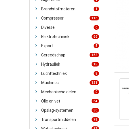
Brandstofmotoren
1
Compressor
116
Diverse
6
Elektrotechniek
66
Export
5
Gereedschap
153
Hydrauliek
18
Luchttechniek
8
Machines
121
Mechanische delen
0
Olie en vet
54
Opslag-systemen
30
Transportmiddelen
79
Watertechniek
17