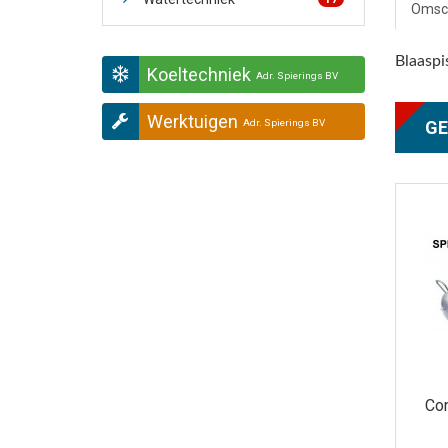
Omsch
Blaaspi
Koeltechniek
Adr. Spierings BV
Werktuigen
GE
Adr. Spierings BV
Co