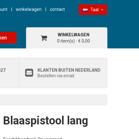
ount
winkelwagen
contact
Taal
WINKELWAGEN
ken
0 item(s) - € 0,00
427
KLANTEN BUITEN NEDERLAND
Bestellen via email
Blaaspistool lang