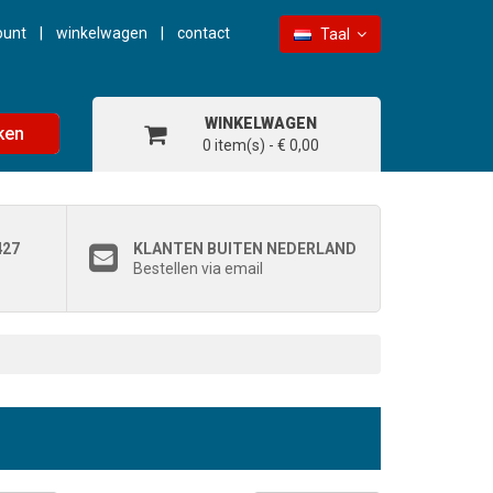
ount
winkelwagen
contact
Taal
WINKELWAGEN
ken
0 item(s) - € 0,00
427
KLANTEN BUITEN NEDERLAND
Bestellen via email