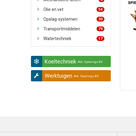
Olie en vet
54
Opslag-systemen
30
Transportmiddelen
79
Watertechniek
17
Koeltechniek
Adr. Spierings BV
Werktuigen
Adr. Spierings BV