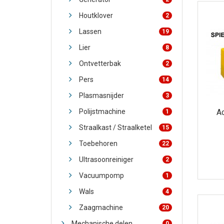
Houtklover
2
Lassen
19
Lier
8
Ontvetterbak
2
Pers
14
Plasmasnijder
3
Polijstmachine
A
1
Straalkast / Straalketel
15
Toebehoren
22
Ultrasoonreiniger
2
Vacuumpomp
1
Wals
4
Zaagmachine
20
Mechanische delen
0