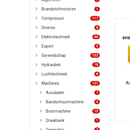
Brandstofmotoren
1
Compressor
117
Diverse
6
Elektrotechniek
66
Export
5
Gereedschap
153
Hydrauliek
18
Luchttechniek
8
A
Machines
121
Acculader
7
Bandschuurmachine
4
Boormachine
15
Draaibank
1
Generator
2