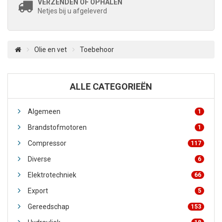
VERZENDEN OF OPHALEN
Netjes bij u afgeleverd
Olie en vet
Toebehoor
ALLE CATEGORIEËN
Algemeen
1
Brandstofmotoren
1
Compressor
117
Diverse
6
Elektrotechniek
66
Export
5
Gereedschap
153