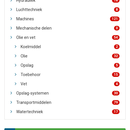
Hydrauliek
18
Luchttechniek
8
Machines
121
Mechanische delen
0
Olie en vet
54
Koelmiddel
2
Olie
32
Opslag
5
Toebehoor
15
Vet
4
Opslag-systemen
30
Transportmiddelen
79
Watertechniek
17