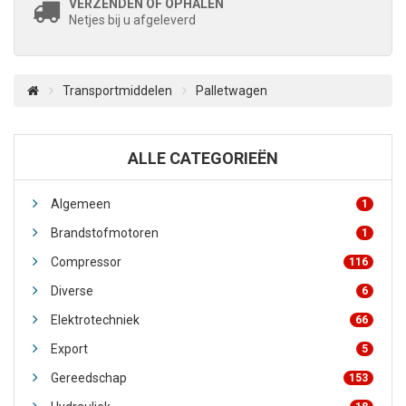
VERZENDEN OF OPHALEN
Netjes bij u afgeleverd
Transportmiddelen
Palletwagen
ALLE CATEGORIEËN
Algemeen
1
Brandstofmotoren
1
Compressor
116
Diverse
6
Elektrotechniek
66
Export
5
Gereedschap
153