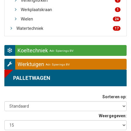
Verlengvorken
1
Werkplaatskraan
1
Wielen
24
Watertechniek
17
Koeltechniek
Adr. Spierings BV
Werktuigen
Adr. Spierings BV
PALLETWAGEN
Sorteren op:
Weergegeven: