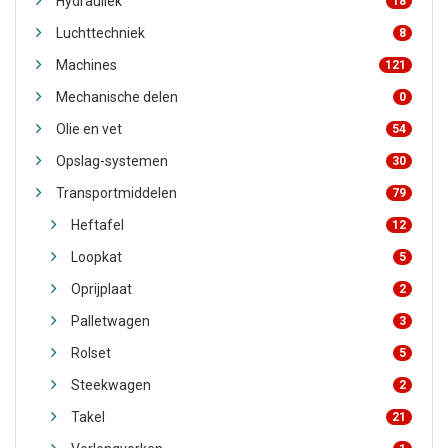
Hydrauliek
18
Luchttechniek
8
Machines
121
Mechanische delen
0
Olie en vet
54
Opslag-systemen
30
Transportmiddelen
79
Heftafel
12
Loopkat
5
Oprijplaat
2
Palletwagen
3
Rolset
5
Steekwagen
2
Takel
21